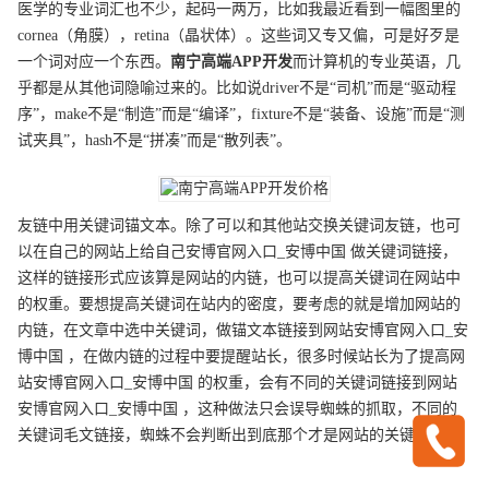
医学的专业词汇也不少，起码一两万，比如我最近看到一幅图里的
cornea（角膜），retina（晶状体）。这些词又专又偏，可是好歹是
一个词对应一个东西。
南宁
高端
APP开发
而计算机的专业英语，几
乎都是从其他词隐喻过来的。比如说driver不是“司机”而是“驱动程
序”，make不是“制造”而是“编译”，fixture不是“装备、设施”而是“测
试夹具”，hash不是“拼凑”而是“散列表”。
友链中用关键词锚文本。除了可以和其他站交换关键词友链，也可
以在自己的网站上给自己安博官网入口_安博中国 做关键词链接，
这样的链接形式应该算是网站的内链，也可以提高关键词在网站中
的权重。要想提高关键词在站内的密度，要考虑的就是增加网站的
内链，在文章中选中关键词，做锚文本链接到网站安博官网入口_安
博中国 ，在做内链的过程中要提醒站长，很多时候站长为了提高网
站安博官网入口_安博中国 的权重，会有不同的关键词链接到网站
安博官网入口_安博中国 ，这种做法只会误导蜘蛛的抓取，不同的
关键词毛文链接，蜘蛛不会判断出到底那个才是网站的关键词。