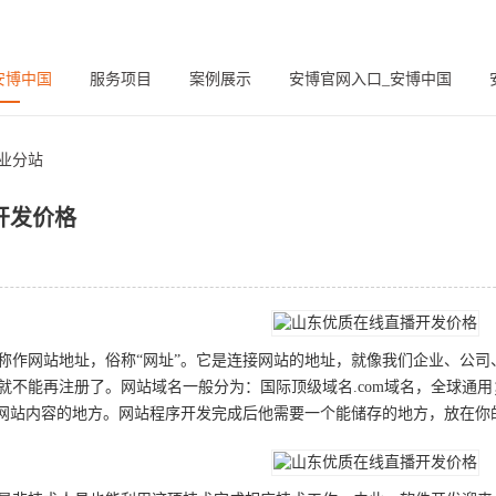
安博中国
服务项目
案例展示
安博官网入口_安博中国
业分站
开发价格
称作网站地址，俗称“网址”。它是连接网站的地址，就像我们企业、公
就不能再注册了。网站域名一般分为：国际顶级域名.com域名，全球通用
放网站内容的地方。网站程序开发完成后他需要一个能储存的地方，放在你