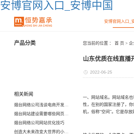
安博官网入口_安博中国
安博官网入口_
产品分类
您当前的位置 ：
首 页
>
企
山东优质在线直播
2022-06-25
相关新闻
一、网站域名。网站域名也
性，在别的国家注册了，你
烟台网络公司浅谈电商开发未来发展前景
机，俗称“空间”。它是存
烟台网站建设需要哪些网页文件？
烟台网络公司网站优化技巧
创造大未来改变大世界的小程序