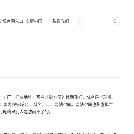
安博官网入口_安博中国
联系我们
司、工厂一样有地址，客户才能方便的找到我们，域名是全球唯一
；国内顶级域名.cn域名。二、网站空间。网站空间也称虚拟主
的电脑里别人是访问不了的。