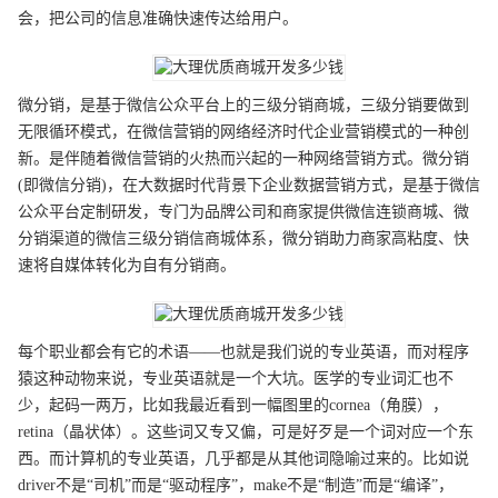
会，把公司的信息准确快速传达给用户。
微分销，是基于微信公众平台上的三级分销商城，三级分销要做到
无限循环模式，在微信营销的网络经济时代企业营销模式的一种创
新。是伴随着微信营销的火热而兴起的一种网络营销方式。微分销
(即微信分销)，在大数据时代背景下企业数据营销方式，是基于微信
公众平台定制研发，专门为品牌公司和商家提供微信连锁商城、微
分销渠道的微信三级分销信商城体系，微分销助力商家高粘度、快
速将自媒体转化为自有分销商。
每个职业都会有它的术语——也就是我们说的专业英语，而对程序
猿这种动物来说，专业英语就是一个大坑。医学的专业词汇也不
少，起码一两万，比如我最近看到一幅图里的cornea（角膜），
retina（晶状体）。这些词又专又偏，可是好歹是一个词对应一个东
西。而计算机的专业英语，几乎都是从其他词隐喻过来的。比如说
driver不是“司机”而是“驱动程序”，make不是“制造”而是“编译”，