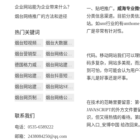
企业网站能为企业带来什么？
一、贴吧推广。
威海
专业
微
分类信息渠道。目前分类信
烟台网络推广的方法和途径
站。如smt行业的有smthom
广是非常有针对性。
热门关键词
烟台短视频运营
烟台大数据营销推广
烟台营销型网站建设
烟台网络公司seo
代码。移动网站我们可以理
码多复杂，网站多美观，而
德国格力威乳胶漆
烟台网站建设外包
到可怕，你可能会认为用户
烟台网站建设公司
烟台抖音短视频运营
事儿是好事还是坏事。
烟台网站建设设计
烟台网站SEO优化
烟台网页制作设计
烟台网络公司建站
在技术的范畴里要留意：第
JAVASCRIPT的外方
联系我们
识，但又得热情的看待。第
网入口_安博中国 给改回来
电话：0535-6589222
邮箱：2438084250@qq.com