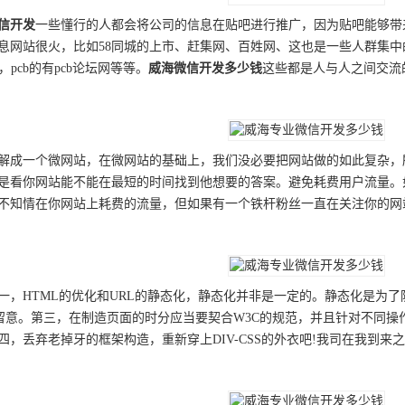
信开发
一些懂行的人都会将公司的信息在贴吧进行推广，因为贴吧能够带
息网站很火，比如58同城的上市、赶集网、百姓网、这也是一些人群集
e，pcb的有pcb论坛网等等。
威海
微信开发
多少钱
这些都是人与人之间交流
解成一个微网站，在微网站的基础上，我们没必要把网站做的如此复杂，
是看你网站能不能在最短的时间找到他想要的答案。避免耗费用户流量。如果
不知情在你网站上耗费的流量，但如果有一个铁杆粉丝一直在关注你的网
一，HTML的优化和URL的静态化，静态化并非是一定的。静态化是为了
文件要留意。第三，在制造页面的时分应当要契合W3C的规范，并且针对不
四，丢弃老掉牙的框架构造，重新穿上DIV-CSS的外衣吧!我司在我到
。