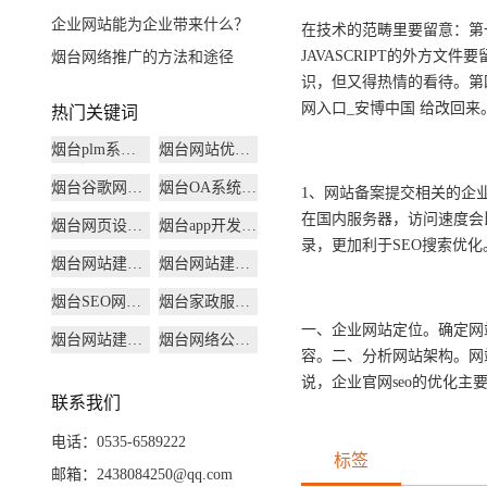
企业网站能为企业带来什么？
在技术的范畴里要留意：第
JAVASCRIPT的外方
烟台网络推广的方法和途径
识，但又得热情的看待。第
网入口_安博中国 给改回来
热门关键词
烟台plm系统开发
烟台网站优化推广
烟台谷歌网络推广
烟台OA系统开发
1、网站备案提交相关的企
在国内服务器，访问速度会
烟台网页设计制作
烟台app开发制作
录，更加利于SEO搜索优
烟台网站建设哪家好
烟台网站建设多少钱
烟台SEO网站优化
烟台家政服务小程序
一、企业网站定位。确定网
烟台网站建设开发
烟台网络公司哪家好
容。二、分析网站架构。网
说，企业官网seo的优化
联系我们
电话：0535-6589222
标签
邮箱：2438084250@qq.com