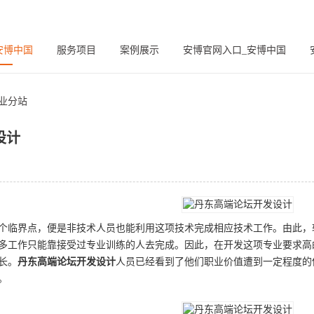
安博中国
服务项目
案例展示
安博官网入口_安博中国
业分站
设计
个临界点，便是非技术人员也能利用这项技术完成相应技术工作。由此，
多工作只能靠接受过专业训练的人去完成。因此，在开发这项专业要求高
长。
丹东
高端
论坛开发
设计
人员已经看到了他们职业价值遭到一定程度的
。