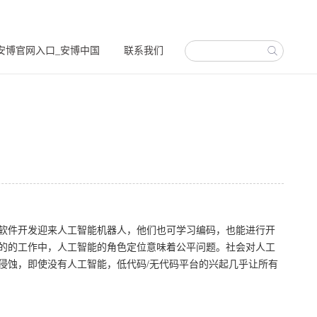
安博官网入口_安博中国
联系我们
软件开发迎来人工智能机器人，他们也可学习编码，也能进行开
的的工作中，人工智能的角色定位意味着公平问题。社会对人工
侵蚀，即使没有人工智能，低代码/无代码平台的兴起几乎让所有