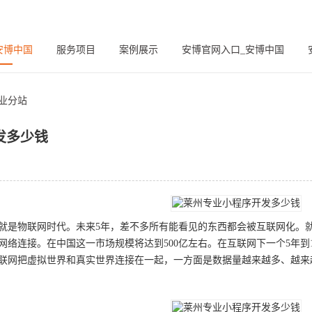
安博中国
服务项目
案例展示
安博官网入口_安博中国
业分站
发多少钱
就是物联网时代。未来5年，差不多所有能看见的东西都会被互联网化。
网络连接。在中国这一市场规模将达到500亿左右。在互联网下一个5年到
联网把虚拟世界和真实世界连接在一起，一方面是数据量越来越多、越来