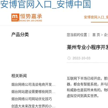
安博官网入口_安博中国
安博官网入口_
产品分类
您当前的位置 ：
首 页
>
企
莱州专业小程序开
2022-10-03
相关新闻
互联网下半场已经开启，那
器，都会有智能系统，并与
烟台网络公司浅谈电商开发未来发展前景
和威胁也是前所未有的。物
烟台网站建设需要哪些网页文件？
虚拟空间到真实世界。
烟台网络公司网站优化技巧
创造大未来改变大世界的小程序