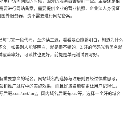
外用户访问网站的时候，国外的服务器会更好一些。主要还是根
需要进行网站备案，需要提供企业的营业执照、企业法人身份证
用国外服务器，责不需要进行网站备案。
自己每写完一段代码，至少读三遍，看看是否能够明白，知道为什么
下文，如果别人能够明白，就是很不错的。3.好的代码光看类名就
试覆盖率好，可读性也更好，前提是单元测试要写好。
有重要意义的域名。网站域名的选择与注册则要经过慎重思考，
营销推广过程中的实施效果，而且好域名能够更让用户记得住，
m/.net/.org，国内域名后缀有.cn/等，选择一个好的域名