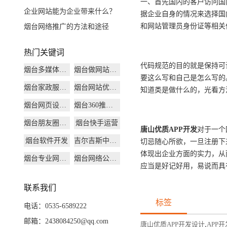
一、首先国内的客户访问国
企业网站能为企业带来什么？
据企业自身的情况来选择国
和网站管理员身份证等相关
烟台网络推广的方法和途径
热门关键词
代码规范的目的就是保持可
烟台多媒体软件开发
烟台做网站公司
要这么写和自己是怎么写的
烟台家政服务小程序
烟台网站优化推广
知道类是做什么的，光看方
烟台网页设计制作
烟台360推广公司
烟台朋友圈推广广告
烟台快手运营
唐山
优质
APP开发
对于一个
烟台软件开发
吉尔吉斯中国大学
切忌随心所欲，一旦注册下
体现出企业方面的实力，从而有
烟台专业网站建设
烟台网络公司有哪些
应当是好记好用，易说而具
联系我们
标签
电话：0535-6589222
邮箱：2438084250@qq.com
唐山优质APP开发设计
,
APP开