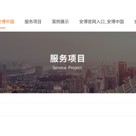
安博中国
服务项目
案例展示
安博官网入口_安博中国