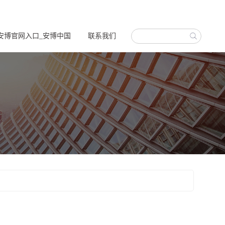
安博官网入口_安博中国
联系我们