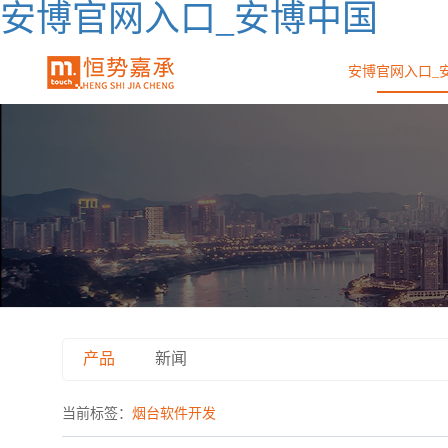
安博官网入口_安博中国
安博官网入口_
产品
新闻
当前标签：
烟台软件开发