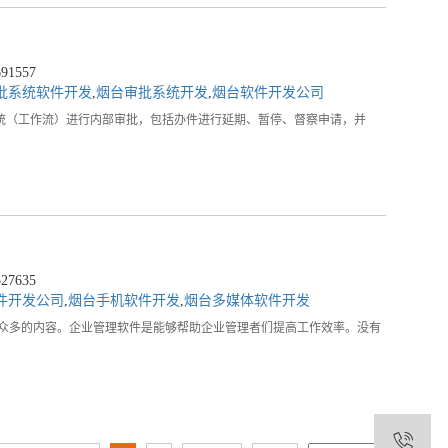
1557
批系统软件开发
,
烟台审批系统开发
,
烟台软件开发公司
统（工作流）进行内部审批，包括办件进行延期、暂停、督察申请，并
7635
件开发公司
,
烟台手机软件开发
,
烟台多媒体软件开发
A等众多的内容。企业管理软件是能够帮助企业管理者们提高工作效率。没有
1