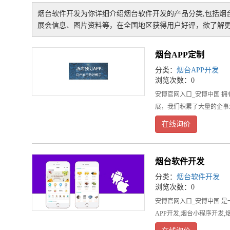
烟台软件开发
为你详细介绍
烟台软件开发
的产品分类,包括
烟
展会信息、图片资料等，在全国地区获得用户好评，欲了解更
烟台APP定制
分类：
烟台APP开发
浏览次数：0
安博官网入口_安博中国 
展，我们积累了大量的企事
在线询价
烟台软件开发
分类：
烟台软件开发
浏览次数：0
安博官网入口_安博中国 
APP开发,烟台小程序开发