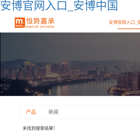
安博官网入口_安博中国
安博官网入口_
产品
新闻
未找到搜索结果！