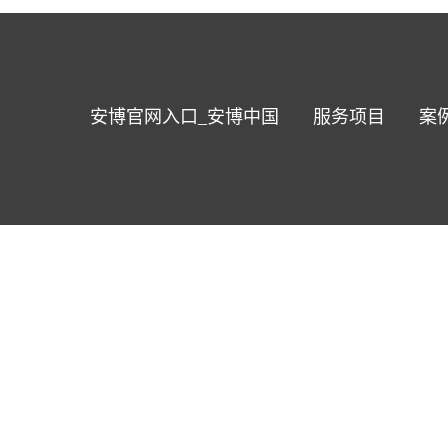
安博官网入口_安博中国
服务项目
案