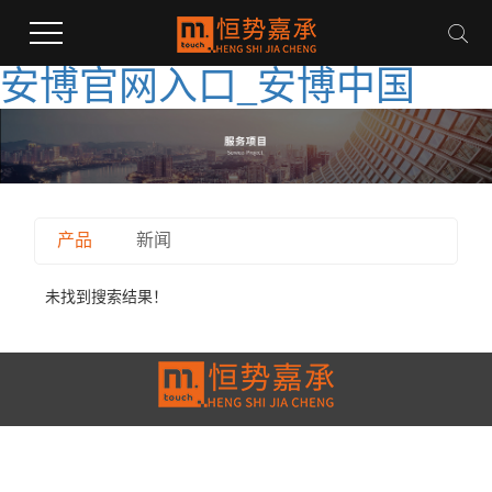
安博官网入口_安博中国
产品
新闻
未找到搜索结果！