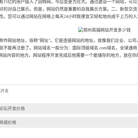
有15亿的用户接入了因特网，今后会更为壮大。通过建设一个网站，可以
好的对自己展示。但是，网站仍然是重要的自我展示方案。二、新型交流
性。您可以通过网站在网络上每天24小时既便宜又轻松地向成千上万的人发
称作网站地址，俗称“网址”。它是连接网站的地址，就像我们企业、公
就不能再注册了。网站域名一般分为：国际顶级域名.com域名，全球通用
放网站内容的地方。网站程序开发完成后他需要一个能储存的地方，放在你
站开发
论坛开发价格
商城价格