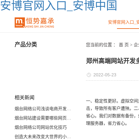
安博官网入口_安博中国
安博官网入口_
产品分类
您当前的位置 ：
首 页
>
企
郑州高端网站开发
2022-05-23
相关新闻
一、稳定性更好。虚拟空间
击，导致所有客户遭殃。二
烟台网络公司浅谈电商开发未来发展前景
省心。我们对数据有备份，
烟台网站建设需要哪些网页文件？
理服务器，省力省心。
烟台网络公司网站优化技巧
创造大未来改变大世界的小程序