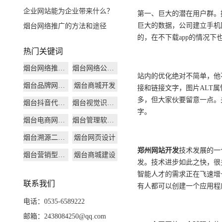
企业网站能为企业带来什么？
第一、巨大的潜在用户群。
巨大的数据，公司建立手机
烟台网络推广的方法和途径
的，在不下载app的情况
热门关键词
烟台网络推广公司
烟台网络公司建站
站内的优化绝对不简单，他
烟台品牌网站建设
烟台商城开发
接和链接文字，图片ALT
多，但大家伙要留意一点。
烟台抖音代运营
烟台视觉识别系统
字。
烟台电商网站建设
烟台管理软件开发
烟台溯源二维码
烟台网页设计
郑州
网站开发
技术发展的一
烟台营销型网络公司
烟台商城建设
发。技术进步如此之快，很
智能人才的需求正在飞速增
联系我们
有人都可以创建一个应用程
电话：0535-6589222
邮箱：2438084250@qq.com