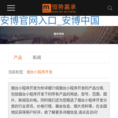
安博官网入口_安博中国
产品
新闻
当前标签：
烟台小程序开发
烟台小程序开发
为你详细介绍
烟台小程序开发
的产品分类,
包括
烟台小程序开发
下的所有产品的用途、型号、范围、图
片、新闻及价格。同时我们还为您精选了
烟台小程序开发
分
类的行业资讯、价格行情、展会信息、图片资料等，在全国
地区获得用户好评，欲了解更多详细信息,请点击访问!