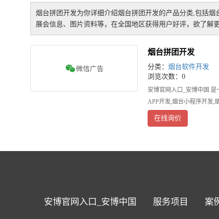
烟台拼团开发
为你详细介绍
烟台拼团开发
的产品分类,包括
烟
展会信息、图片资料等，在全国地区获得用户好评，欲了解更
烟台拼团开发
分类：
烟台软件开发
浏览次数：0
安博官网入口_安博中国 
APP开发,烟台小程序开发
在线询价
安博官网入口_安博中国
服务项目
案