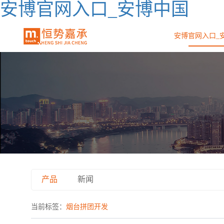
安博官网入口_安博中国
安博官网入口_
产品
新闻
当前标签：
烟台拼团开发