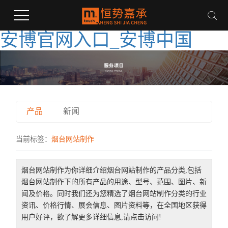
安博官网入口_安博中国
产品
新闻
当前标签：
烟台网站制作
烟台网站制作
为你详细介绍
烟台网站制作
的产品分类,包括
烟台网站制作
下的所有产品的用途、型号、范围、图片、新
闻及价格。同时我们还为您精选了
烟台网站制作
分类的行业
资讯、价格行情、展会信息、图片资料等，在全国地区获得
用户好评，欲了解更多详细信息,请点击访问!