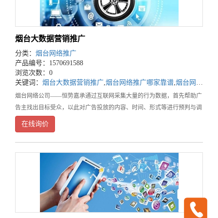
烟台大数据营销推广
分类：
烟台网络推广
产品编号：1570691588
浏览次数：0
关键词：
烟台大数据营销推广
,
烟台网络推广哪家靠谱
,
烟台网络营销推广
烟台网络公司——恒势嘉承通过互联网采集大量的行为数据，首先帮助广
告主找出目标受众，以此对广告投放的内容、时间、形式等进行预判与调
配，并最终完成广告投放的营销过程。随着数字生活空间的普及，全球的
在线询价
信息总量正呈现爆炸式增长。基于这个趋势之上的，是