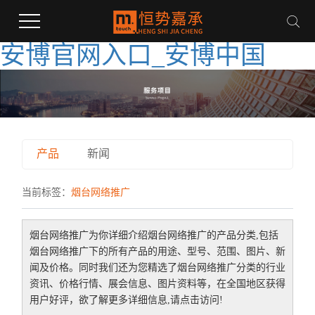
安博官网入口_安博中国
产品
新闻
当前标签：
烟台网络推广
烟台网络推广
为你详细介绍
烟台网络推广
的产品分类,包括
烟台网络推广
下的所有产品的用途、型号、范围、图片、新
闻及价格。同时我们还为您精选了
烟台网络推广
分类的行业
资讯、价格行情、展会信息、图片资料等，在全国地区获得
用户好评，欲了解更多详细信息,请点击访问!