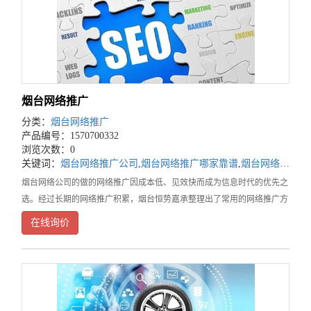
烟台网络推广
分类：
烟台网络推广
产品编号：1570700332
浏览次数：0
关键词：
烟台网络推广公司
,
烟台网络推广哪家靠谱
,
烟台网络营销推广
烟台网络公司的做的网络推广因成本低、见效快而成为信息时代的优先之
选。经过长期的网络推广积累，烟台恒势嘉承整理出了常用的网络推广方
法如下：论坛外链推广论坛推广具有覆盖面广、受众人数多、成本也比较
在线询价
低等特点。在论坛做外链现在都是很困难的，一个新号