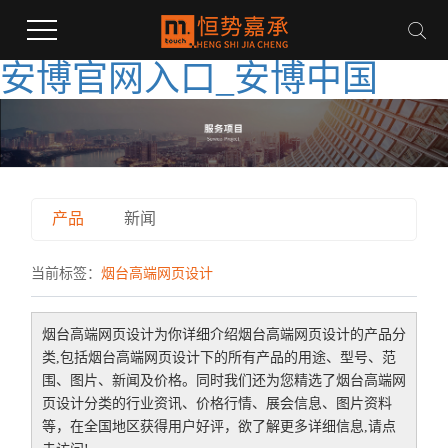
安博官网入口_安博中国
产品
新闻
当前标签：
烟台高端网页设计
烟台高端网页设计
为你详细介绍
烟台高端网页设计
的产品分
类,包括
烟台高端网页设计
下的所有产品的用途、型号、范
围、图片、新闻及价格。同时我们还为您精选了
烟台高端网
页设计
分类的行业资讯、价格行情、展会信息、图片资料
等，在全国地区获得用户好评，欲了解更多详细信息,请点